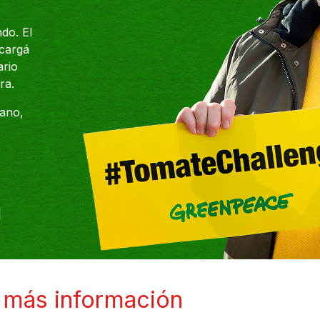
do. El
cargá
ario
ra.
sano,
l
 más información